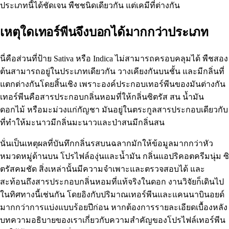
ประเภทนี้ได้ชัดเจน พืชชนิดเดียวกัน แต่เคมีที่ต่างกัน
เหตุใดเทอร์พีนจึงบอกได้มากกว่าประเภท
นี่คือส่วนที่ป้าย Sativa หรือ Indica ไม่สามารถครอบคลุมได้ พืชสอง
ต้นสามารถอยู่ในประเภทเดียวกัน วางเคียงกันบนชั้น และมีกลิ่นที่
แตกต่างกันโดยสิ้นเชิง เพราะองค์ประกอบเทอร์พีนของมันต่างกัน
เทอร์พีนคือสารประกอบกลิ่นหอมที่ให้กลิ่นซิตรัส สน น้ำมัน
ดอกไม้ หรือมะม่วงแก่กัญชา มันอยู่ในตระกูลสารประกอบเดียวกับ
ที่ทำให้มะนาวมีกลิ่นมะนาวและป่าสนมีกลิ่นสน
นั่นเป็นเหตุผลที่บันทึกกลิ่นรสบนฉลากมักให้ข้อมูลมากกว่าหัว
หมวดหมู่ด้านบน โปรไฟล์องุ่นและน้ำมัน กลิ่นแอปริคอตครีมนุ่ม ซิ
ตรัสคมชัด สิ่งเหล่านั้นมีความจำเพาะและตรวจสอบได้ และ
สะท้อนถึงสารประกอบกลิ่นหอมที่แท้จริงในดอก งานวิจัยก็เดินไป
ในทิศทางนี้เช่นกัน โดยอิงกับปริมาณเทอร์พีนและแคนนาบินอยด์
มากกว่าการแบ่งแบบร้อยปีก่อน หากต้องการรายละเอียดเบื้องหลัง
บทความอธิบายของเราเกี่ยวกับ
ความสำคัญของโปรไฟล์เทอร์พีน