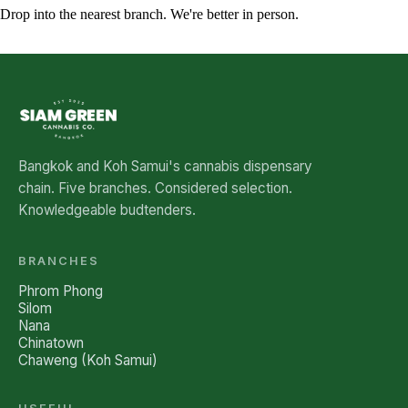
Drop into the nearest branch. We're better in person.
See all five branches →
Bangkok and Koh Samui's cannabis dispensary
chain. Five branches. Considered selection.
Knowledgeable budtenders.
BRANCHES
Phrom Phong
Silom
Nana
Chinatown
Chaweng (Koh Samui)