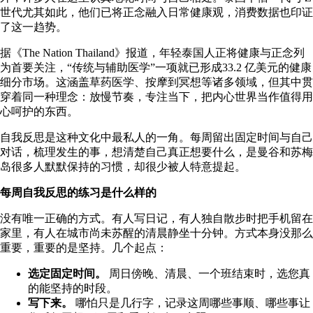
世代尤其如此，他们已将正念融入日常健康观，消费数据也印证
了这一趋势。
据《The Nation Thailand》报道，年轻泰国人正将健康与正念列
为首要关注，“传统与辅助医学”一项就已形成
33.2 亿美元的健康
细分市场
。这涵盖草药医学、按摩到冥想等诸多领域，但其中贯
穿着同一种理念：放慢节奏，专注当下，把内心世界当作值得用
心呵护的东西。
自我反思是这种文化中最私人的一角。每周留出固定时间与自己
对话，梳理发生的事，想清楚自己真正想要什么，是曼谷和苏梅
岛很多人默默保持的习惯，却很少被人特意提起。
每周自我反思的练习是什么样的
没有唯一正确的方式。有人写日记，有人独自散步时把手机留在
家里，有人在城市尚未苏醒的清晨静坐十分钟。方式本身没那么
重要，重要的是坚持。几个起点：
选定固定时间。
周日傍晚、清晨、一个班结束时，选您真
的能坚持的时段。
写下来。
哪怕只是几行字，记录这周哪些事顺、哪些事让