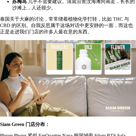
苏梅岛
几乎不需要建议。清晨沿查汶海滩向南走，长长的
沙滩上，人还很少。
泰国关于大麻的讨论，常常绕着植物化学打转，比如
THC 与
CBD 的区别
。自我反思属于这场对话中更安静的一面，而这也
正是走进我们门店的许多人最在意的东西。
Siam Green 门店分布：
Phrom Phong
紧邻 EmQuartier
Nana
韩国城旁
Silom
BTS Sala