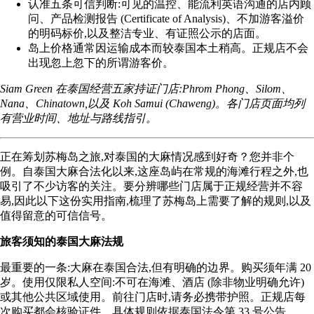
认准五条可信判断:可见的温控、能流利英语沟通的店内顾
问、产品检测报告 (Certificate of Analysis)、不加游客溢价
的明码标价,以及整洁专业、有证照公示的店面。
岛上价格通常因运输成本而较泰国本土稍高。正规店不会
出现忽上忽下的所谓游客价。
Siam Green 在泰国经营五家持证门店:
Phrom Phong
、
Silom
、
Nana
、
Chinatown
,以及
Koh Samui (Chaweng)
。各门店页面均列
有营业时间、地址与路线指引。
正在筹划苏梅岛之旅,对泰国的大麻情况感到好奇？您并非个
例。自泰国大麻合法化以来,这座岛屿在常规的海滩行程之外,也
吸引了不少访客的关注。要分辨哪些门店属于正规经营并不容
易,因此以下这份实用指南,梳理了苏梅岛上需要了解的规则,以及
值得留意的可信信号。
旅客须知的泰国大麻法规
最重要的一条:大麻在泰国合法,但有明确的边界。购买须年满 20
岁。使用仅限私人空间:不可在海滩、酒店 (除非物业明确允许)
或其他公共区域使用。前往门店时,请务必携带护照。正规店每
次购买都会核验证件。具体规则依据泰国法令第 33 号公告。