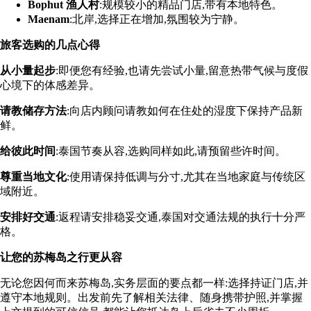
Bophut 渔人村
:规模较小的精品门店,带有本地特色。
Maenam
:北岸,选择正在增加,氛围较为宁静。
旅客选购的几点心得
从小量起步
:即便您有经验,也请先尝试小量,留意热带气候与度假
心境下的体感差异。
请教储存方法
:向店内顾问请教如何在住处的湿度下保持产品新
鲜。
给彼此时间
:泰国节奏从容,选购同样如此,请预留些许时间。
尊重当地文化
:使用请保持低调与分寸,尤其在当地家庭与传统区
域附近。
安排好交通
:返程请安排稳妥交通,泰国对交通法规的执行十分严
格。
让您的苏梅岛之行更从容
无论您因何而来苏梅岛,实务层面的要点都一样:选择持证门店,并
遵守本地规则。出发前先了解相关法律、随身携带护照,并掌握