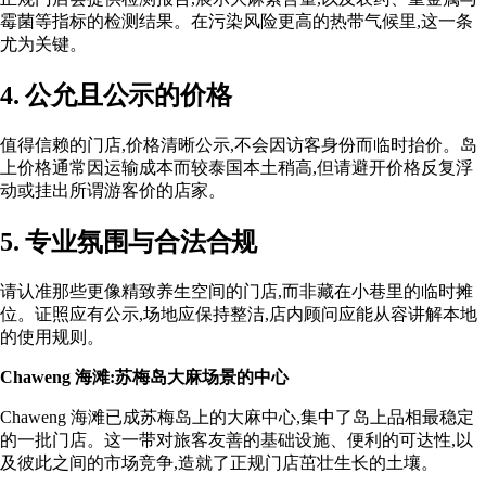
霉菌等指标的检测结果。在污染风险更高的热带气候里,这一条
尤为关键。
4. 公允且公示的价格
值得信赖的门店,价格清晰公示,不会因访客身份而临时抬价。岛
上价格通常因运输成本而较泰国本土稍高,但请避开价格反复浮
动或挂出所谓游客价的店家。
5. 专业氛围与合法合规
请认准那些更像精致养生空间的门店,而非藏在小巷里的临时摊
位。证照应有公示,场地应保持整洁,店内顾问应能从容讲解本地
的使用规则。
Chaweng
海滩:苏梅岛大麻场景的中心
Chaweng 海滩已成苏梅岛上的大麻中心,集中了岛上品相最稳定
的一批门店。这一带对旅客友善的基础设施、便利的可达性,以
及彼此之间的市场竞争,造就了正规门店茁壮生长的土壤。