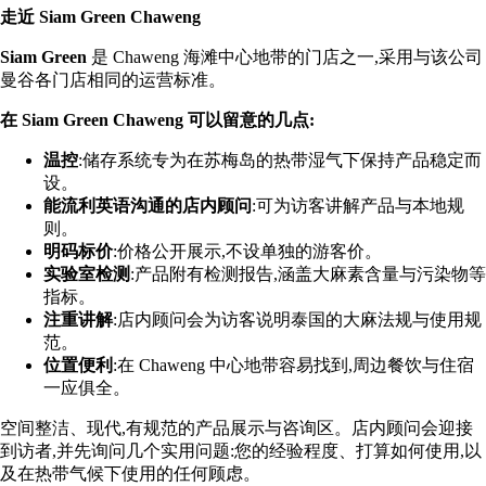
走近 Siam Green Chaweng
Siam Green
是 Chaweng 海滩中心地带的门店之一,采用与该公司
曼谷各门店相同的运营标准。
在 Siam Green Chaweng 可以留意的几点:
温控
:储存系统专为在苏梅岛的热带湿气下保持产品稳定而
设。
能流利英语沟通的店内顾问
:可为访客讲解产品与本地规
则。
明码标价
:价格公开展示,不设单独的游客价。
实验室检测
:产品附有检测报告,涵盖大麻素含量与污染物等
指标。
注重讲解
:店内顾问会为访客说明泰国的大麻法规与使用规
范。
位置便利
:在 Chaweng 中心地带容易找到,周边餐饮与住宿
一应俱全。
空间整洁、现代,有规范的产品展示与咨询区。店内顾问会迎接
到访者,并先询问几个实用问题:您的经验程度、打算如何使用,以
及在热带气候下使用的任何顾虑。