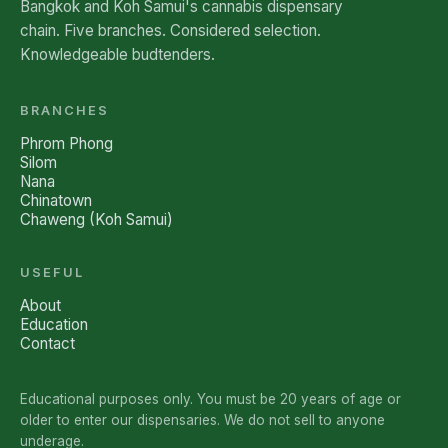
Bangkok and Koh Samui's cannabis dispensary
chain. Five branches. Considered selection.
Knowledgeable budtenders.
BRANCHES
Phrom Phong
Silom
Nana
Chinatown
Chaweng (Koh Samui)
USEFUL
About
Education
Contact
Educational purposes only. You must be 20 years of age or
older to enter our dispensaries. We do not sell to anyone
underage.