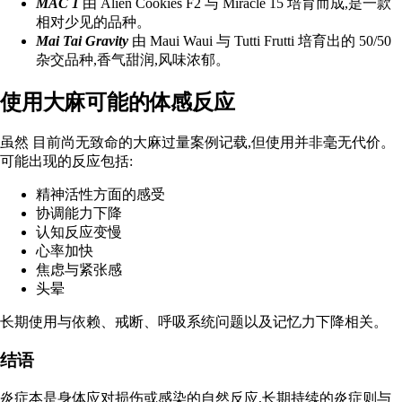
MAC 1
由 Alien Cookies F2 与 Miracle 15 培育而成,是一款
相对少见的品种。
Mai Tai Gravity
由 Maui Waui 与 Tutti Frutti 培育出的 50/50
杂交品种,香气甜润,风味浓郁。
使用大麻可能的体感反应
虽然
目前尚无致命的大麻过量案例记载
,但使用并非毫无代价。
可能出现的反应包括:
精神活性方面的感受
协调能力下降
认知反应变慢
心率加快
焦虑与紧张感
头晕
长期使用与依赖、戒断、呼吸系统问题以及记忆力下降相关。
结语
炎症本是身体应对损伤或感染的自然反应,长期持续的炎症则与