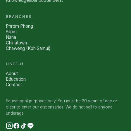
Knowledgeable budtenders.
BRANCHES
Phrom Phong
Silom
Nana
Chinatown
Chaweng (Koh Samui)
USEFUL
About
Education
Contact
Educational purposes only. You must be 20 years of age or
older to enter our dispensaries. We do not sell to anyone
underage.