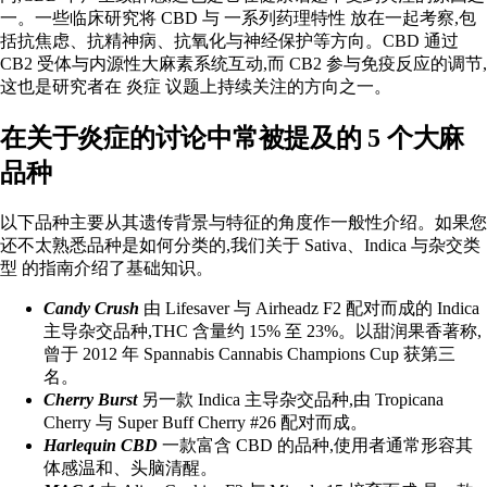
一。一些临床研究将 CBD 与
一系列药理特性
放在一起考察,包
括抗焦虑、抗精神病、抗氧化与神经保护等方向。CBD 通过
CB2 受体与内源性大麻素系统互动,而 CB2 参与免疫反应的调节,
这也是研究者在
炎症
议题上持续关注的方向之一。
在关于炎症的讨论中常被提及的 5 个大麻
品种
以下品种主要从其遗传背景与特征的角度作一般性介绍。如果您
还不太熟悉品种是如何分类的,我们关于
Sativa、Indica 与杂交类
型
的指南介绍了基础知识。
Candy Crush
由 Lifesaver 与 Airheadz F2 配对而成的 Indica
主导杂交品种,THC 含量约 15% 至 23%。以甜润果香著称,
曾于 2012 年 Spannabis Cannabis Champions Cup 获第三
名。
Cherry Burst
另一款 Indica 主导杂交品种,由 Tropicana
Cherry 与 Super Buff Cherry #26 配对而成。
Harlequin CBD
一款富含 CBD 的品种,使用者通常形容其
体感温和、头脑清醒。