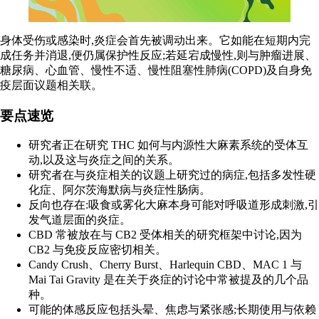
身体受伤或感染时,炎症会首先被调动出来。它如能在短期内完
成任务并消退,便仍属保护性反应;若延宕成慢性,则与肿瘤进展、
糖尿病、心血管、慢性不适、慢性阻塞性肺病(COPD)及自身免
疫层面议题相关联。
要点速览
研究者正在研究 THC 如何与内源性大麻素系统的受体互
动,以及这与炎症之间的关系。
研究者在与炎症相关的议题上研究过的病症,包括多发性硬
化症、阿尔茨海默病与炎症性肠病。
反向也存在:吸食或雾化大麻本身可能对呼吸道形成刺激,引
发气道层面的炎症。
CBD 常被放在与 CB2 受体相关的研究框架中讨论,因为
CB2 与免疫反应密切相关。
Candy Crush、Cherry Burst、Harlequin CBD、MAC 1 与
Mai Tai Gravity 是在关于炎症的讨论中常被提及的几个品
种。
可能的体感反应包括头晕、焦虑与紧张感;长期使用与依赖