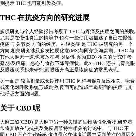
则提示 THC 也可能引发炎症。
THC 在抗炎方向的研究进展
多项研究与个人经验报告考察了 THC 与疼痛及炎症之间的关联,
尤其是在慢性炎症的情境中;也有一些使用者描述了自己在慢性
疼痛与
关节炎
方面的经历。
神经炎症
是 THC 被研究的另一个
方向,相关研究涉及多发性硬化症(MS)与阿尔茨海默病。THC 与
其他大麻素一道,也被放在与
炎症性肠病(IBD)
相关的研究中考
察,涉及疼痛、恶心与食欲下降等症状。此外,THC 还被与青光眼
及眼压联系起来研究,而眼压升高正是该病症的常见表现。
另一面是:较高剂量或长期使用 THC 同样与促炎反应相关。吸食
或雾化对呼吸系统形成刺激,反而可能造成气道层面的炎症与其
他呼吸方面的问题。
关于 CBD 呢
大麻二酚(CBD)
是大麻中另一种关键的生物活性化合物,研究者
常将其放在与抗炎及免疫调节特性相关的讨论中。与 THC 不
同,CBD 不产生致醉感,这也是它在健康话题中受到关注的原因之