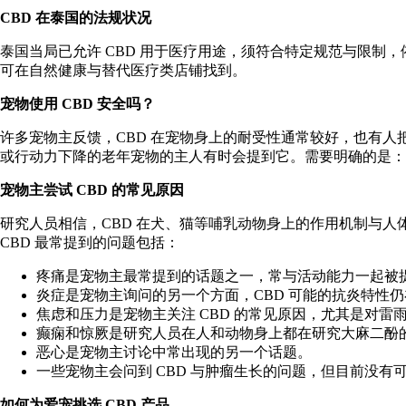
CBD 在泰国的法规状况
泰国当局已
允许 CBD 用于医疗用途
，须符合特定规范与限制，
可在自然健康与替代医疗类店铺找到。
宠物使用 CBD 安全吗？
许多宠物主反馈，CBD 在宠物身上的耐受性通常较好，也有人
或行动力下降的老年宠物的主人有时会提到它。需要明确的是：
宠物主尝试
CBD
的常见原因
研究人员相信，CBD 在犬、猫等哺乳动物身上的作用机制与
CBD 最常提到的问题包括：
疼痛是宠物主最常提到的话题之一，常与活动能力一起被
炎症是宠物主询问的另一个方面，CBD 可能的
抗炎特性
仍
焦虑和压力是宠物主关注 CBD 的常见原因，尤其是对
癫痫和惊厥是研究人员在人和动物身上都在研究大麻二酚
恶心是宠物主讨论中常出现的另一个话题。
一些宠物主会问到 CBD 与肿瘤生长的问题，但目前没
如何为爱宠挑选 CBD 产品