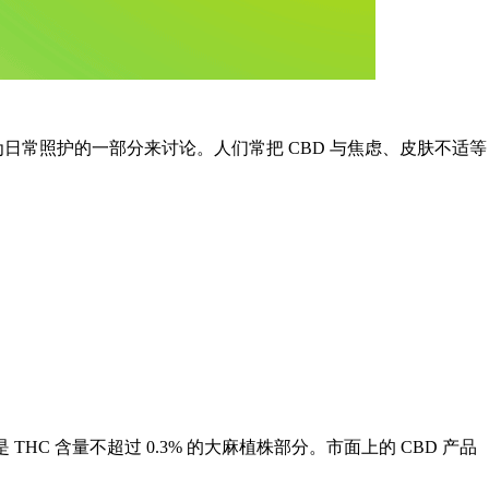
为日常照护的一部分来讨论。人们常把 CBD 与焦虑、皮肤不适等
。
是
THC
含量
不超过 0.3%
的大麻
植株
部分。市面上的
CBD
产品