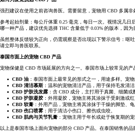
强烈建议在使用之前咨询兽医。需要留意，宠物用 CBD 多属
参考起始剂量：每公斤体重 0.25 毫克，每日一次。视情况几日
哪一种产品，建议优先选择 THC 含量低于 0.03% 的版本，因
虽然整体反馈较为正向，仍需观察是否出现以下
警示信号
：呕吐
请立即与兽医联系。
泰国市面上的宠物 CBD 产品
宠物保健是 CBD 市场延展的方向之一。泰国市场上较常见的
CBD 油
：泰国市面上最常见的形式之一，用途多样。宠物
CBD 清洁慕斯
：温和的宠物清洁产品，用于保持毛发清洁
CBD 护肤洗发露
：含 CBD 成分，主打用于真菌、细菌
CBD 护肤凝胶
：外用凝胶，宠物主将其涂抹于受刺激或红
CBD 软膏
：外用产品，宠物主将其涂抹于干燥的脚垫、龟
CBD 伤口喷雾
：用于清洁小伤口、擦伤或虫咬。
CBD 肌肉与关节乳膏
：宠物主用于年长或处于恢复期的宠
以上是泰国市场上面向宠物的部分 CBD 产品。在泰国销售的品