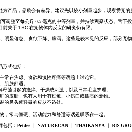
非处方产品，品质会有差异。建议先以
较小剂量
起步，观察爱宠的
后可调整至每公斤 0.5 毫克的中等剂量，并持续观察状态。舌下
为目前关于 THC 在宠物体内反应的研究仍有限。
、明显倦怠、食欲下降、腹泻。这些是较常见的反应，部分宠物
产品形式包括：
主常在焦虑、食欲和慢性疼痛等话题上讨论它。
、肌肤舒适。
或酵母菌引起的瘙痒、干燥或刺激，以及日常毛发护理。
肿的皮肤，也有人用于有过敏、小伤口或抓痕的宠物。
裂的鼻头或轻微的皮肤不适处。
物，常与僵硬、活动能力和舒适等话题联系在一起。
牌包括：
Petdee
｜
NATURECAN
｜
THAIKANYA
｜
BIS GR