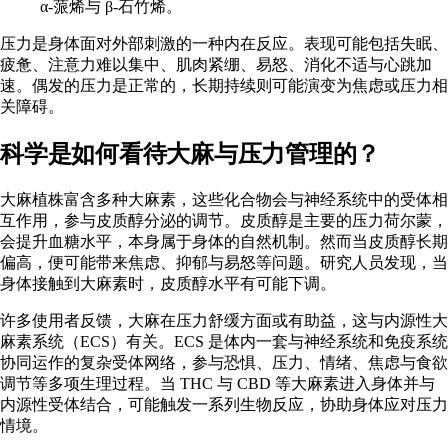
α-蒎烯与 β-石竹烯。
压力是身体面对外部刺激的一种内在反应。表现可能包括失眠、
疲惫、注意力难以集中、肌肉紧绷、易怒、消化不适与心跳加
速。偶发的压力是正常的，长期持续则可能演变为焦虑或压力相
关障碍。
科学是如何看待大麻与压力管理的？
大麻植株
富含多种大麻素，这些化合物会与神经系统中的受体相
互作用，参与皮质醇分泌的调节。皮质醇是主要的压力荷尔蒙，
会提升血糖水平，本身属于身体的自然机制。然而当皮质醇长期
偏高，便可能带来焦虑、抑郁与易怒等问题。研究人员发现，当
身体接触到大麻素时，
皮质醇水平有可能下调
。
许多使用者反馈，大麻在压力舒缓方面
或有助益
，这与内源性大
麻素系统（ECS）有关。ECS 是体内一套与神经系统和免疫系统
协同运作的复杂受体网络，参与恐惧、压力、情绪、焦虑与食欲
调节等多项生理过程。当 THC 与 CBD 等大麻素进入身体并与
内源性受体结合，可能触发一系列生物反应，协助身体应对压力
情境。