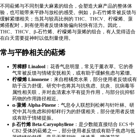
不同萜烯与不同剂量大麻素的组合，会塑造大麻产品的整体体
验，也可能
带来平静与放松的感受
。例如，β-石竹烯常被反馈与
缓解紧绷相关；当其与较高比例的 THC、THCV、柠檬烯、蒎
烯搭配时，则有使用者反馈体验偏向轻快有活力。因此，
THC、THCV、β-石竹烯、柠檬烯与蒎烯的组合，有人觉得适合
在白天需要提神时以低剂量使用。
常与平静相关的萜烯
芳樟醇 Linalool
：花香气息明显，常见于薰衣草。它的香
气常被反馈与情绪安抚相关，或有助于缓解焦虑与紧绷。
柠檬烯 Limonene
：来自柑橘类水果，部分使用者反馈或有
助于压力舒缓。研究中也将其与抗焦虑、
抗炎
、抗病毒等
属性相关联，并对血清素水平有提升作用，与部分抗抑郁
药物的作用路径相近。
α-蒎烯 Alpha-Pinene
：气息令人联想到松树与针叶林。研
究中其
与焦虑和抑郁样行为的舒缓相关
，部分使用者反馈
或有助于情绪提振。
β-石竹烯 Beta-Caryophyllene
：是少数能直接结合 ECS 中
CB2 受体的萜烯之一，部分使用者反馈或有助于焦虑与
低