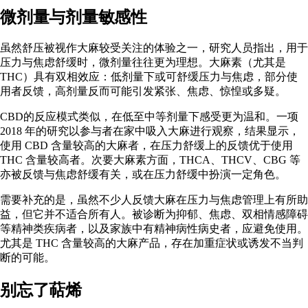
微剂量与剂量敏感性
虽然舒压被视作大麻较受关注的体验之一，
研究人员
指出，用于
压力与焦虑舒缓时，微剂量往往更为理想。大麻素（尤其是
THC
）具有双相效应：低剂量下或可舒缓压力与焦虑，部分使
用者反馈，高剂量反而可能引发紧张、焦虑、惊惶或多疑。
CBD
的反应模式类似，
在低至中等剂量
下感受更为温和。一项
2018 年的研究
以参与者在家中吸入大麻进行观察，结果显示，
使用 CBD 含量较高的大麻者，在压力舒缓上的反馈优于使用
THC 含量较高者。次要大麻素方面，
THCA、THCV、CBG 等
亦被反馈与焦虑舒缓有关
，或在压力舒缓中扮演一定角色。
需要补充的是，虽然不少人反馈大麻在压力与焦虑管理上有所助
益，但
它并不适合所有人
。被诊断为抑郁、焦虑、双相情感障碍
等精神类疾病者，以及家族中有精神病性病史者，应避免使用。
尤其是 THC 含量较高的大麻产品，存在加重症状或诱发不当判
断的可能。
别忘了萜烯