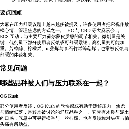
落情绪
的舒缓。常见于黑胡椒、迷迭香、啤酒花等。
要点回顾
大麻在压力舒缓议题上越来越多被提及，许多使用者把它视作放
松心情、管理焦虑的方式之一。THC 与 CBD 等大麻素会与
ECS 互动，与主要压力荷尔蒙皮质醇的调节相关。微剂量是关
键：低剂量下部分使用者反馈或可舒缓紧绷，高剂量则可能加
重。芳樟醇、柠檬烯、α-蒎烯与 β-石竹烯等萜烯，也常被反馈与
舒缓的体验相关。
常见问题
哪些品种被人们与压力联系在一起？
OG Kush
部分使用者反馈，OG Kush 的欣快感或有助于缓解压力、焦虑
与情绪低落，是较常被讨论的舒压品种之一。它带有木质与泥土
的口感，气息中可寻得松香与一丝柠檬。也有反馈称对头痛与偏
头痛有所助益。