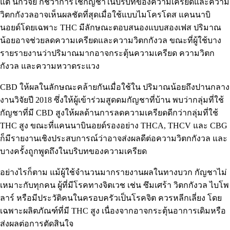
แต่
นักวิจัย
ก็ชี้ว่าการใช้กัญชาในบริบทของความเครียดและความ
วิตกกังวลอาจเห็นผลชัดที่สุดเมื่อใช้แบบไมโครโดส แคนนาบิ
นอยด์โดยเฉพาะ
THC
มีลักษณะตอบสนองแบบสองเฟส ปริมาณ
น้อยอาจช่วยลดความเครียดและความวิตกกังวล ขณะที่ผู้ใช้บาง
รายรายงานว่าปริมาณมากอาจกระตุ้นความเครียด ความวิตก
กังวล และความหวาดระแวง
CBD
ให้ผลในลักษณะคล้ายกันเมื่อใช้ใน
ปริมาณน้อยถึงปานกลาง
งานวิจัยปี 2018
ซึ่งให้ผู้เข้าร่วมสูดดมกัญชาที่บ้าน พบว่ากลุ่มที่ใช้
กัญชาที่มี CBD สูงให้ผลด้านการลดความเครียดดีกว่ากลุ่มที่ใช้
THC สูง ขณะที่แคนนาบินอยด์รองอย่าง
THCA, THCV และ CBG
ก็มีรายงานเชิงประสบการณ์ว่าอาจส่งผลดีต่อความวิตกกังวล
และ
บางครั้งถูกพูดถึงในบริบทของความเครียด
อย่างไรก็ตาม แม้ผู้ใช้จำนวนมากรายงานผลในทางบวก
กัญชาไม่
เหมาะกับทุกคน
ผู้ที่มีโรคทางจิตเวช เช่น ซึมเศร้า วิตกกังวล ไบโพ
ลาร์ หรือมีประวัติคนในครอบครัวเป็นโรคจิต ควรหลีกเลี่ยง โดย
เฉพาะผลิตภัณฑ์ที่มี THC สูง เนื่องจากอาจกระตุ้นอาการเดิมหรือ
ส่งผลต่อการตัดสินใจ