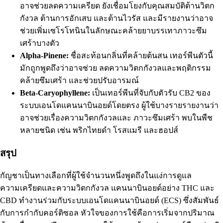
อาจช่วยลดความเครียด ยังเชื่อมโยงกับคุณสมบัติต้านวิตก
กังวล
ต้านการอักเสบ
และต้านไวรัส และมีรายงานว่าอาจ
ช่วยเพิ่มเซโรโทนินในลักษณะคล้ายยาบรรเทาภาวะซึม
เศร้าบางตัว
Alpha-Pinene
:
ชื่อสะท้อนกลิ่นที่คล้ายต้นสน เทอร์พีนตัวนี้
มักถูกพูดถึงว่าอาจช่วย
ลดความวิตกกังวลและพฤติกรรม
คล้ายซึมเศร้า
และช่วยปรับอารมณ์
Beta-Caryophyllene
:
เป็นเทอร์พีนที่จับกับตัวรับ CB2 ของ
ระบบเอนโดแคนนาบินอยด์โดยตรง ผู้ใช้บางรายรายงานว่า
อาจช่วยเรื่องความวิตกกังวลและ
ภาวะซึมเศร้า
พบในพืช
หลายชนิด เช่น พริกไทยดำ โรสแมรี และฮอปส์
สรุป
กัญชาเป็นทางเลือกที่ผู้ใช้จำนวนหนึ่งพูดถึงในแง่การดูแล
ความเครียดและความวิตกกังวล แคนนาบินอยด์อย่าง THC และ
CBD ทำงานร่วมกับระบบเอนโดแคนนาบินอยด์ (ECS) ซึ่งสัมพันธ์
กับการกำกับคอร์ติซอล หัวใจของการใช้คือการเริ่มจากปริมาณ