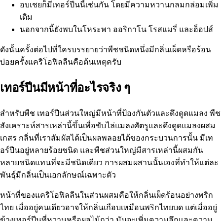
อบเชยก็มีเทอร์ปีนนี้เช่นกัน โดยมีความหวานกลมกล่อมเพิ่ม
เติม
นอกจากนี้ยังพบในโหระพา ออริกาโน โรสแมรี่ และฮ็อปส์
ดังนั้นครั้งต่อไปที่ใครบรรยายว่าพืชชนิดหนึ่งมีกลิ่นเผ็ดหรือร้อน
บ่อยครั้งแคริโอฟิลลีนคือต้นเหตุครับ
เทอร์ปีนมีหน้าที่อะไรจริง ๆ
สำหรับพืช เทอร์ปีนส่วนใหญ่มีหน้าที่ป้องกันตัวและดึงดูดแมลง พืช
สังเคราะห์สารเหล่านี้ขึ้นเพื่อขับไล่แมลงศัตรูและดึงดูดแมลงผสม
เกสร กลิ่นที่เราสัมผัสได้เป็นผลพลอยได้ของกระบวนการนั้น มีเท
อร์ปีนอยู่หลายร้อยชนิด และพืชส่วนใหญ่มีสารเหล่านี้ผสมกัน
หลายชนิดแทนที่จะมีชนิดเดียว การผสมผสานนั้นเองที่ทำให้แต่ละ
พันธุ์มีกลิ่นเป็นเอกลักษณ์เฉพาะตัว
หน้าที่ของแคริโอฟิลลีนในส่วนผสมคือให้กลิ่นเผ็ดร้อนอย่างพริก
ไทย เมื่ออยู่คนเดียวอาจให้กลิ่นเกือบเหมือนพริกไทยบด แต่เมื่ออยู่
ข้างเทอร์ปีนที่หวานหรือผลไม้กว่า มันจะเพิ่มความลึกและความ