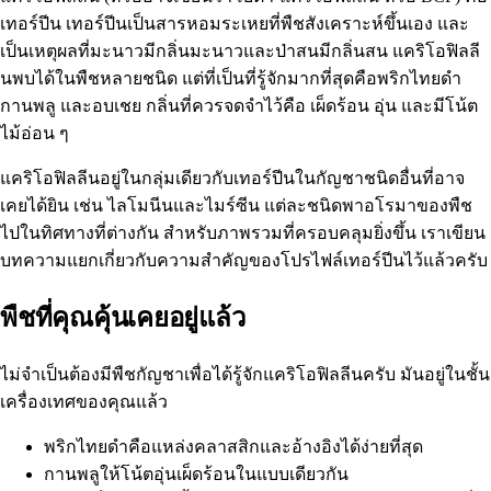
เทอร์ปีน เทอร์ปีนเป็นสารหอมระเหยที่พืชสังเคราะห์ขึ้นเอง และ
เป็นเหตุผลที่มะนาวมีกลิ่นมะนาวและป่าสนมีกลิ่นสน แคริโอฟิลลี
นพบได้ใน
พืชหลายชนิด
แต่ที่เป็นที่รู้จักมากที่สุดคือพริกไทยดำ
กานพลู และอบเชย กลิ่นที่ควรจดจำไว้คือ เผ็ดร้อน อุ่น และมีโน้ต
ไม้อ่อน ๆ
แคริโอฟิลลีนอยู่ในกลุ่มเดียวกับเทอร์ปีนในกัญชาชนิดอื่นที่อาจ
เคยได้ยิน เช่น ไลโมนีนและไมร์ซีน แต่ละชนิดพาอโรมาของพืช
ไปในทิศทางที่ต่างกัน สำหรับภาพรวมที่ครอบคลุมยิ่งขึ้น เราเขียน
บทความแยกเกี่ยวกับ
ความสำคัญของโปรไฟล์เทอร์ปีน
ไว้แล้วครับ
พืชที่คุณคุ้นเคยอยู่แล้ว
ไม่จำเป็นต้องมีพืชกัญชาเพื่อได้รู้จักแคริโอฟิลลีนครับ มันอยู่ในชั้น
เครื่องเทศของคุณแล้ว
พริกไทยดำคือแหล่งคลาสสิกและอ้างอิงได้ง่ายที่สุด
กานพลูให้โน้ตอุ่นเผ็ดร้อนในแบบเดียวกัน