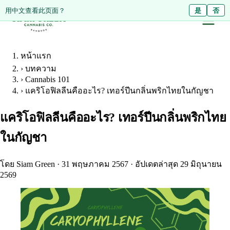
Diese Seite auf Deutsch ansehen?
用中文查看此页面？
Ja
是
Nein
否
หน้าแรก
›
บทความ
›
Cannabis 101
›
แคริโอฟิลลีนคืออะไร? เทอร์ปีนกลิ่นพริกไทยในกัญชา
แคริโอฟิลลีนคืออะไร? เทอร์ปีนกลิ่นพริกไทย
ในกัญชา
โดย Siam Green
·
31 พฤษภาคม 2567
·
อัปเดตล่าสุด 29 มิถุนายน
2569