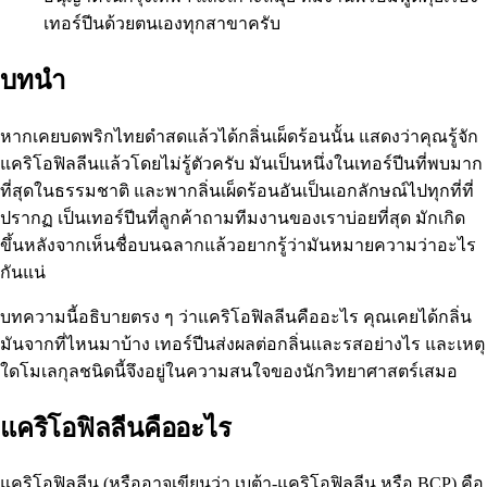
เทอร์ปีนด้วยตนเองทุกสาขาครับ
บทนำ
หากเคยบดพริกไทยดำสดแล้วได้กลิ่นเผ็ดร้อนนั้น แสดงว่าคุณรู้จัก
แคริโอฟิลลีนแล้วโดยไม่รู้ตัวครับ มันเป็นหนึ่งในเทอร์ปีนที่พบมาก
ที่สุดในธรรมชาติ และพากลิ่นเผ็ดร้อนอันเป็นเอกลักษณ์ไปทุกที่ที่
ปรากฏ เป็นเทอร์ปีนที่ลูกค้าถามทีมงานของเราบ่อยที่สุด มักเกิด
ขึ้นหลังจากเห็นชื่อบนฉลากแล้วอยากรู้ว่ามันหมายความว่าอะไร
กันแน่
บทความนี้อธิบายตรง ๆ ว่าแคริโอฟิลลีนคืออะไร คุณเคยได้กลิ่น
มันจากที่ไหนมาบ้าง เทอร์ปีนส่งผลต่อกลิ่นและรสอย่างไร และเหตุ
ใดโมเลกุลชนิดนี้จึงอยู่ในความสนใจของนักวิทยาศาสตร์เสมอ
แคริโอฟิลลีนคืออะไร
แคริโอฟิลลีน (หรืออาจเขียนว่า เบต้า-แคริโอฟิลลีน หรือ BCP) คือ