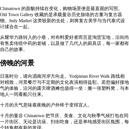
Chinatown 的面貌持续在变化，购物场景便是最直观的写照。
Old Town Gallery 收藏的是承载曼谷历史脉络的古董与复古器
物。Indy Market 这类较新的去处，则将复古美学与当代泰式设
计揉合在一起。
从耀华力路转入的小巷，对布料爱好者而言是淘货宝地，沿街尚
有售卖传统中药的老铺，以及做了几代人的厨具店，每一家都有
自己的故事。
傍晚的河景
日落时分，请向湄南河岸方向走。Yodpiman River Walk 路线相
对精致，河景餐厅与不定期的文化表演相得益彰。若您偏好接地
气的体验，沿河的露天啤酒摊也值得一坐：搬一张塑料凳，与本
地人一同看船只往来。
十月的天气意味着夜晚的户外终于变得宜人。
十月的曼谷 Chinatown 把节庆、美食、文化与秋季气候打包在同
一片街区。无论是访庙、扫街吃食，还是单纯感受街区氛围，每
个转角都有新的发现。