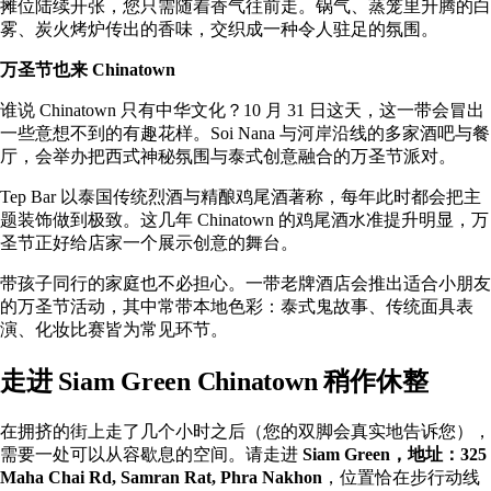
摊位陆续开张，您只需随着香气往前走。锅气、蒸笼里升腾的白
雾、炭火烤炉传出的香味，交织成一种令人驻足的氛围。
万圣节也来 Chinatown
谁说 Chinatown 只有中华文化？10 月 31 日这天，这一带会冒出
一些意想不到的有趣花样。Soi Nana 与河岸沿线的多家酒吧与餐
厅，会举办把西式神秘氛围与泰式创意融合的万圣节派对。
Tep Bar 以泰国传统烈酒与精酿鸡尾酒著称，每年此时都会把主
题装饰做到极致。这几年 Chinatown 的鸡尾酒水准提升明显，万
圣节正好给店家一个展示创意的舞台。
带孩子同行的家庭也不必担心。一带老牌酒店会推出适合小朋友
的万圣节活动，其中常带本地色彩：泰式鬼故事、传统面具表
演、化妆比赛皆为常见环节。
走进 Siam Green Chinatown 稍作休整
在拥挤的街上走了几个小时之后（您的双脚会真实地告诉您），
需要一处可以从容歇息的空间。请走进
Siam Green，地址：325
Maha Chai Rd, Samran Rat, Phra Nakhon
，位置恰在步行动线