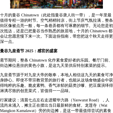
十月的曼谷 Chinatown（此处指曼谷唐人街一带），是一年里最
值得专程一游的时节。空气稍稍转凉，街上节庆气氛拉满，整条
街区像被点亮一般，每一条巷弄都有可琢磨的细节。无论您是初
次抵达，还是已把曼谷当作熟悉的旅居地，十月的 Chinatown 都
会让您愿意慢下来一次。下面这份指南，带您把这个秋天走得更
深一点。
曼谷九皇斋节 2025：感官的盛宴
斋节期间，整条 Chinatown 化作素食爱好者的乐园。餐厅门前、
街边摊位悬挂的黄色小旗，是这九天里供应特别素菜的提示。
九皇斋节源于对九皇大帝的敬奉，本地人相信这九天的素食可净
身静心。即使不带宗教背景的旅行者，也能从这场食物盛会中获
得纯粹的乐趣。脆皮素鸭、香气浓郁的菇类沙嗲、把豆腐演绎得
淋漓尽致的创意菜式，皆值得一一品味。
行家建议：清晨七点左右走进耀华力路（Yaowarat Road），人
流尚未涌入，摊主正在摆出当日最新鲜的食材。
龙莲寺
（Wat
Mangkon Kamalawat）旁的街边摊，是这一带最值得尝试的素食