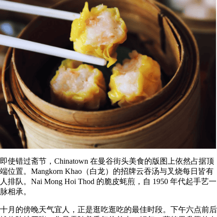
即使错过斋节，Chinatown 在曼谷街头美食的版图上依然占据顶
端位置。Mangkorn Khao（白龙）的招牌云吞汤与叉烧每日皆有
人排队。Nai Mong Hoi Thod 的脆皮蚝煎，自 1950 年代起手艺一
脉相承。
十月的傍晚天气宜人，正是逛吃逛吃的最佳时段。下午六点前后