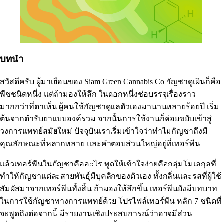
บทนำ
สวัสดีครับ ผู้มาเยือนของ Siam Green Cannabis Co กัญชาดูเผินก็คือ
พืชชนิดหนึ่ง แต่ถ้ามองให้ลึก ในดอกหนึ่งช่อบรรจุเรื่องราว
มากกว่าที่ตาเห็น ผู้คนใช้กัญชาดูแลตัวเองมานานหลายร้อยปี เริ่ม
ต้นจากตำรับยาแบบองค์รวม จากนั้นการใช้งานก็ค่อยขยับเข้าสู่
วงการแพทย์สมัยใหม่ ปัจจุบันเราเริ่มเข้าใจว่าทำไมกัญชาถึงมี
คุณลักษณะที่หลากหลาย และคำตอบส่วนใหญ่อยู่ที่เทอร์พีน
แล้วเทอร์พีนในกัญชาคืออะไร พูดให้เข้าใจง่ายคือกลุ่มโมเลกุลที่
ทำให้กัญชาแต่ละสายพันธุ์มีบุคลิกของตัวเอง ทั้งกลิ่นและรสที่ผู้ใช้
สัมผัสมาจากเทอร์พีนทั้งสิ้น ถ้ามองให้ลึกขึ้น เทอร์พีนยังมีบทบาท
ในการใช้กัญชาทางการแพทย์ด้วย
โปรไฟล์เทอร์พีน
หลัก 7 ชนิดที่
จะพูดถึงต่อจากนี้ มีรายงานเชิงประสบการณ์ว่าอาจมีส่วน