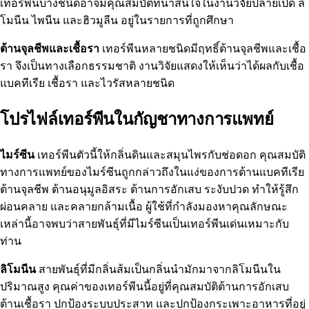
เทอร์พีนบางชนิดอาจมีคุณสมบัติที่น่าสนใจในงานวิจัยปลายเปิด ลิ
โมนีน ไพนีน และฮิวมูลีน อยู่ในรายการที่ถูกศึกษา
ต้านจุลชีพและเชื้อรา
เทอร์พีนหลายชนิดมีฤทธิ์ต้านจุลชีพและเชื้อ
รา จึงเป็นทางเลือกธรรมชาติ งานวิจัยแสดงให้เห็นว่าได้ผลกับเชื้อ
แบคทีเรีย เชื้อรา และไวรัสหลายชนิด
โปรไฟล์เทอร์พีนในกัญชาทางการแพทย์
ไมร์ซีน
เทอร์พีนตัวนี้ให้กลิ่นดินและสมุนไพรกับช่อดอก คุณสมบัติ
ทางการแพทย์ของไมร์ซีนถูกกล่าวถึงในแง่ของการต้านแบคทีเรีย
ต้านจุลชีพ ต้านอนุมูลอิสระ ต้านการอักเสบ ระงับปวด ทำให้รู้สึก
ผ่อนคลาย และคลายกล้ามเนื้อ ผู้ใช้ที่กำลังมองหาคุณลักษณะ
เหล่านี้อาจพบว่าสายพันธุ์ที่มีไมร์ซีนเป็นเทอร์พีนเด่นเหมาะกับ
ท่าน
ลิโมนีน
สายพันธุ์ที่มีกลิ่นส้มเป็นกลิ่นนำมักมาจากลิโมนีนใน
ปริมาณสูง คุณค่าของเทอร์พีนนี้อยู่ที่คุณสมบัติต้านการอักเสบ
ต้านเชื้อรา ปกป้องระบบประสาท และปกป้องกระเพาะอาหารที่อยู่