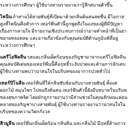
ระหว่างการศึกษา ผู้ใช้บางท่านรายงานว่ารู้สึกสบายตัวขึ้น
ไพนีน
ถ้าท่านได้สายพันธุ์ที่เปิดมาด้วยกลิ่นต้นสนสดชื่น มีโอกาส
สูงที่ไพนีนคือตัวการ เทอร์พีนตัวนี้ถูกพูดถึงในแง่ของผู้ที่มีปัญหา
เรื่องการหายใจ มีรายงานเชิงประสบการณ์ว่าอาจทำหน้าที่เป็นยา
ขยายหลอดลม และอาจเกี่ยวข้องกับคุณสมบัติต้านภูมิแพ้ที่อยู่
ระหว่างการศึกษา
แครีโอฟิลลีน
รสและกลิ่นเผ็ดร้อนของกัญชามาจากแครีโอฟิลลีน
คุณสมบัติเด่นของเทอร์พีนนี้คือฤทธิ์ระงับปวดและต้านการอักเสบ
ผู้ใช้บางท่านพบว่าน่าสนใจในบริบทของอาการปวดทั่วไป
เทอร์ปิโนลีน
เทอร์พีนที่ให้กลิ่นซับซ้อนกับบางสายพันธุ์ ตั้งแต่
ดอกไม้ สมุนไพร ไปจนถึงต้นสน เทอร์พีนตัวนี้ยังมีบทบาทในบริบท
ของสุขภาพจิต โดยมักถูกรายงานว่ามีส่วนช่วยในคุณลักษณะผ่อน
คลายของกัญชาบางสายพันธุ์ ผู้ใช้บางท่านรายงานว่าน่าสนใจใน
บริบทของความวิตกกังวล
ฮิวมูลีน
เทอร์พีนกลิ่นเผ็ดร้อน กลิ่นดิน และกลิ่นไม้ มีฤทธิ์ต้านการ