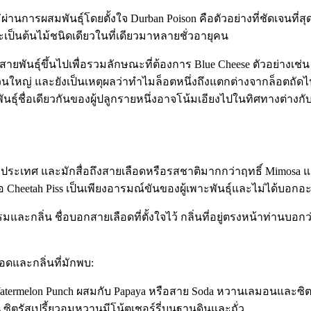
านการผสมพันธุ์โดยตั้งใจ Durban Poison คือตัวอย่างที่ชัดเจนที่สุ
ะเป็นต้นไม้ชนิดเดียวในที่เดียวมาหลายชั่วอายุคน
สายพันธุ์ขึ้นไปเพื่อรวมลักษณะที่ต้องการ Blue Cheese ตัวอย่าง
วนใหญ่ และยังเป็นเหตุผลว่าทำไมล็อตหนึ่งถึงแตกต่างจากล็อตถัดไปไ
นธุ์ชื่อเดียวกันของผู้ปลูกรายหนึ่งอาจโน้มเอียงไปในทิศทางต่างกั
่างประเทศ และมักสื่อถึงสายเลือดหรือรสชาติมากกว่าฤทธิ์ Mimosa แล
 Cheetah Piss เป็นเพียงอารมณ์ขันของผู้เพาะพันธุ์และไม่ได้บอกอะไรท
รมและกลิ่น ชื่อบอกสายเลือดที่ตั้งใจไว้ กลิ่นที่อยู่ตรงหน้าท่านบอก
อดและกลิ่นที่มักพบ:
atermelon Punch ผสมกับ Papaya หรือสาย Soda หวานเลมอนและซิตรั
s ซิตรัสเปรี้ยวอมหวานมีโน้ตเชอร์รี่บนฐานดินและถั่ว