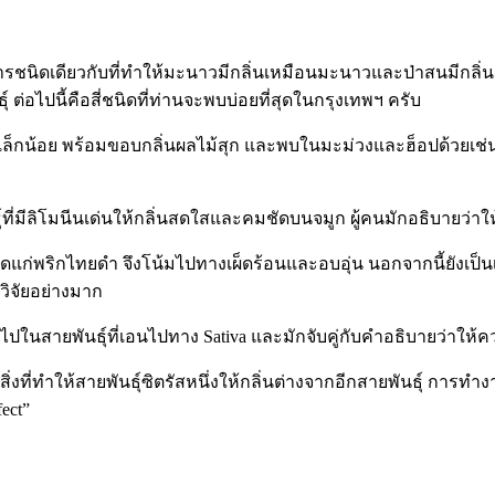
ารชนิดเดียวกับที่ทำให้มะนาวมีกลิ่นเหมือนมะนาวและป่าสนมีกลิ่นเ
์ ต่อไปนี้คือสี่ชนิดที่ท่านจะพบบ่อยที่สุดในกรุงเทพฯ ครับ
์เล็กน้อย พร้อมขอบกลิ่นผลไม้สุก และพบในมะม่วงและฮ็อปด้วยเช่นกัน
ที่มีลิโมนีนเด่นให้กลิ่นสดใสและคมชัดบนจมูก ผู้คนมักอธิบายว่าให
ผ็ดแก่พริกไทยดำ จึงโน้มไปทางเผ็ดร้อนและอบอุ่น นอกจากนี้ยังเป็น
วิจัยอย่างมาก
ปในสายพันธุ์ที่เอนไปทาง Sativa และมักจับคู่กับคำอธิบายว่าให้ควา
่งที่ทำให้สายพันธุ์ซิตรัสหนึ่งให้กลิ่นต่างจากอีกสายพันธุ์ การทำ
ect”