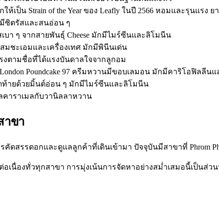
อกให้เป็น
Strain of the Year ของ Leafly ในปี 2566
หอมและรุนแรง ยาก
 มีซิตรัสและสนอ่อน ๆ
ีสเบา ๆ จากสายพันธุ์ Cheese มักมีไมร์ซีนและลิโมนีน
นผสมชะเอมและเครื่องเทศ มักมีพินีนเด่น
ตรงตามชื่อที่ได้แรงบันดาลใจจากลูกอม
 London Poundcake 97 ครีมหวานมีขอบเลมอน มักมีคาริโอฟิลลีนแ
ิดท้ายด้วยมิ้นต์อ่อน ๆ มักมีไมร์ซีนและลิโมนีน
เปิ้ลคาราเมลกับวานิลลาหวาน
าสาขา
นการคัดสรรดอกและดูแลลูกค้าที่เดินเข้ามา ปัจจุบันมีสาขาที่ Phrom 
ที่ต่อเนื่องทั่วทุกสาขา การมุ่งเน้นการจัดหาอย่างสม่ำเสมอนี้เป็