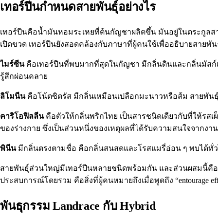
เทอร์ปีนกำหนดสายพันธุ์อย่างไร
เทอร์ปีนคือน้ำมันหอมระเหยที่ต้นกัญชาผลิตขึ้น มันอยู่ในตระกูลส
เปิดขวด เทอร์ปีนยังสอดคล้องกับภาษาที่ผู้คนใช้เพื่ออธิบายสายพันธุ
ไมร์ซีน
คือเทอร์ปีนที่พบมากที่สุดในกัญชา มีกลิ่นดินและกลิ่นมัสก
รู้สึกผ่อนคลาย
ลิโมนีน
คือโน้ตซิตรัส มีกลิ่นเหมือนเปลือกมะนาวหรือส้ม สายพันธุ์
คาริโอฟิลลีน
คือตัวให้กลิ่นพริกไทย เป็นสารชนิดเดียวกับที่ให้รสเ
ของร่างกาย ซึ่งเป็นส่วนหนึ่งของเหตุผลที่ได้รับความสนใจจากงาน
พินีน
มีกลิ่นตรงตามชื่อ คือกลิ่นสนสดและโรสแมรี่อ่อน ๆ พบได้ทั่วไ
สายพันธุ์ส่วนใหญ่มีเทอร์ปีนหลายชนิดพร้อมกัน และส่วนผสมนี้คือสิ
ประสบการณ์โดยรวม คือสิ่งที่ผู้คนหมายถึงเมื่อพูดถึง “entourage eff
พันธุกรรม Landrace กับ Hybrid