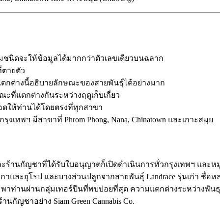
งสามชนิดจะให้ข้อมูลได้มากกว่าตัวเลขเดียวบนฉลาก
่ตายตัว
ตกต่างนี้อธิบายลักษณะของสายพันธุ์ได้อย่างมาก
ะที่แตกต่างกันระหว่างฤดูเก็บเกี่ยว
ดให้ท่านได้โดยตรงที่ทุกสาขา
กรุงเทพฯ มีสาขาที่
Phrom Phong
,
Nana
,
Chinatown
และเกาะสมุย
กัญชาที่ได้รับใบอนุญาตก็เปิดดำเนินการทั่วกรุงเทพฯ และหมู่เก
ละยุโรป และบางส่วนปลูกจากสายพันธุ์ Landrace รุ่นเก่า ชื่อหลา
อนี้จะพาท่านผ่านกลุ่มเทอร์ปีนที่พบบ่อยที่สุด ความแตกต่างระหว่างพั
้านกัญชาอย่าง Siam Green Cannabis Co.