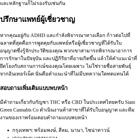
และหลักฐานก็ไม่รองรับเช่นกัน
ปรึกษาแพทย์ผู้เชี่ยวชาญ
หากคุณอยู่กับ ADHD และกำลังพิจารณาทางเลือก ก้าวต่อไปที่
ฉลาดที่สุดคือการพูดคุยกับแพทย์หรือผู้เชี่ยวชาญที่ได้รับใบ
อนุญาตซึ่งรู้จักประวัติของคุณ พวกเขาสามารถพิจารณาอาการ
การรักษาในปัจจุบัน และปฏิกิริยาที่อาจเกิดขึ้น แล้วให้คำแนะนำที่
ยึดโยงกับสถานการณ์ของคุณโดยเฉพาะ ไม่ใช่รายชื่อสายพันธุ์
จากอินเทอร์เน็ต นั่นคือคำแนะนำที่ไม่มีบทความใดทดแทนได้
สอบถามเพิ่มเติมแบบพบหน้า
มีคำถามเกี่ยวกับกัญชา THC หรือ CBD ในประเทศไทยครับ Siam
Green Cannabis Co ดำเนินงาน
ห้าสาขา
ที่ได้รับใบอนุญาต และทีม
งานของเราพร้อมตอบคำถามแบบพบหน้า
กรุงเทพฯ:
พร้อมพงษ์
,
สีลม
,
นานา
,
ไชน่าทาวน์
เกาะสมุย:
แหลมเฉวง